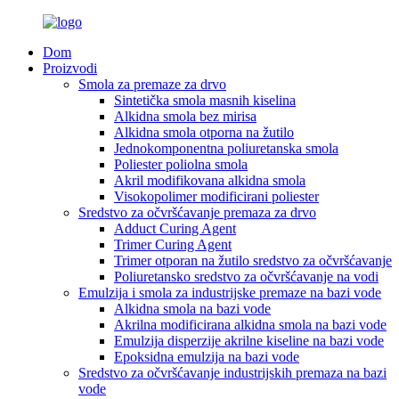
Dom
Proizvodi
Smola za premaze za drvo
Sintetička smola masnih kiselina
Alkidna smola bez mirisa
Alkidna smola otporna na žutilo
Jednokomponentna poliuretanska smola
Poliester poliolna smola
Akril modifikovana alkidna smola
Visokopolimer modificirani poliester
Sredstvo za očvršćavanje premaza za drvo
Adduct Curing Agent
Trimer Curing Agent
Trimer otporan na žutilo sredstvo za očvršćavanje
Poliuretansko sredstvo za očvršćavanje na vodi
Emulzija i smola za industrijske premaze na bazi vode
Alkidna smola na bazi vode
Akrilna modificirana alkidna smola na bazi vode
Emulzija disperzije akrilne kiseline na bazi vode
Epoksidna emulzija na bazi vode
Sredstvo za očvršćavanje industrijskih premaza na bazi
vode