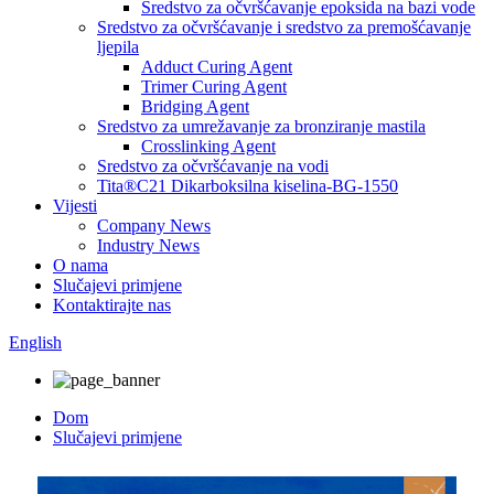
Sredstvo za očvršćavanje epoksida na bazi vode
Sredstvo za očvršćavanje i sredstvo za premošćavanje
ljepila
Adduct Curing Agent
Trimer Curing Agent
Bridging Agent
Sredstvo za umrežavanje za bronziranje mastila
Crosslinking Agent
Sredstvo za očvršćavanje na vodi
Tita®C21 Dikarboksilna kiselina-BG-1550
Vijesti
Company News
Industry News
O nama
Slučajevi primjene
Kontaktirajte nas
English
Dom
Slučajevi primjene