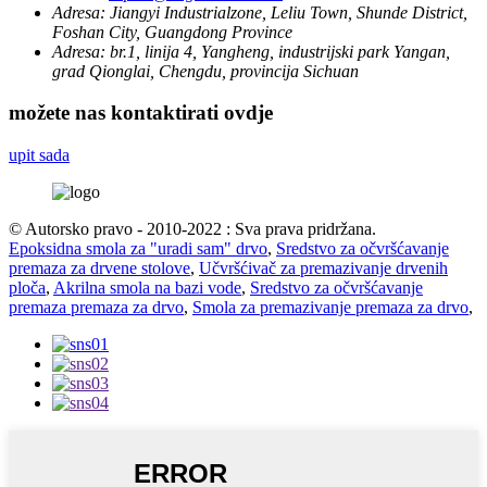
Adresa:
Jiangyi Industrialzone, Leliu Town, Shunde District,
Foshan City, Guangdong Province
Adresa:
br.1, linija 4, Yangheng, industrijski park Yangan,
grad Qionglai, Chengdu, provincija Sichuan
možete nas kontaktirati ovdje
upit sada
© Autorsko pravo - 2010-2022 : Sva prava pridržana.
Epoksidna smola za "uradi sam" drvo
,
Sredstvo za očvršćavanje
premaza za drvene stolove
,
Učvršćivač za premazivanje drvenih
ploča
,
Akrilna smola na bazi vode
,
Sredstvo za očvršćavanje
premaza premaza za drvo
,
Smola za premazivanje premaza za drvo
,