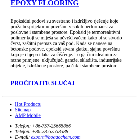
EPOXY FLOORING
Epoksidni podovi su svestrano i izdržljivo rješenje koje
pruža besprijekornu površinu visokih performansi za
poslovne i stambene prostore. Epoksid je termoreaktivni
polimer koji se miješa sa učvršćivačem kako bi se stvorio
čvrst, zaštitni premaz za vaš pod. Kada se nanese na
betonske podove, epoksid stvara glatku, sjajnu površinu
koja je i lijepa i laka za čišćenje. To ga čini idealnim za
razne primjene, uključujući garaže, skladišta, industrijske
objekte, izložbene prostore, pa čak i stambene prostore.
PROČITAJTE SLUČAJ
Hot Products
Sitemap
AMP Mobile
Telefon:
+86-757-25665866
Telefon:
+86-28-62558388
E-mail:
export@bogaochem.com