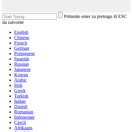
Pritisnite enter za pretragu ili ESC
da zatvorite
English
Chinese
French
German
Portuguese
Spanish
Russian
Japanese
Korean
Arabic
Irish
Greek
Turkish
Italian
Danish
Romanian
Indonesian
Czech
Afrikaans